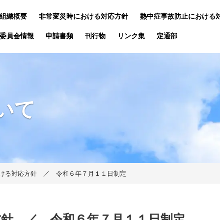
組織概要
非常変災時における対応方針
熱中症事故防止における
委員会情報
申請書類
刊行物
リンク集
定通部
いて
ける対応方針 ／ 令和６年７月１１日制定
針 ／ 令和６年７月１１日制定