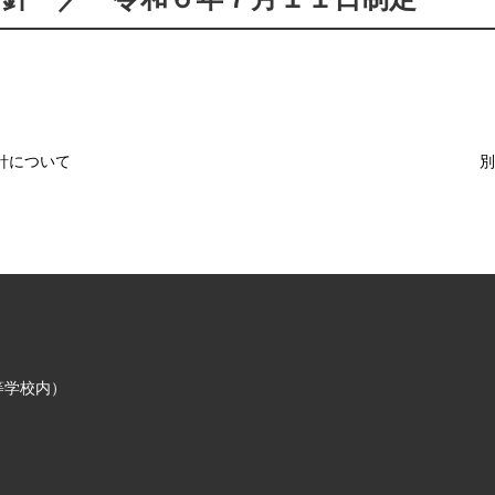
針について
別
高等学校内）