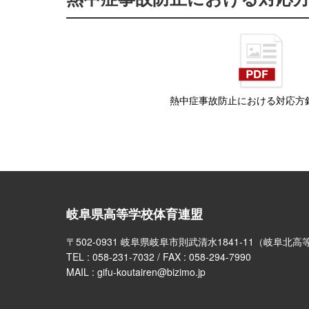
熱中症事故防止における対応方
岐阜県高等学校体育連盟
〒502-0931 岐阜県岐阜市則武清水1841-11（岐阜北
TEL :
058-231-7032
/ FAX : 058-294-7990
MAIL : gifu-koutairen@bizimo.jp